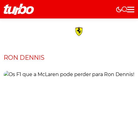
Elétricos
História
Técnica
Comerciais
RON DENNIS
Testes
Curiosidades
Marcas
Elétricos
Técnica
Testes