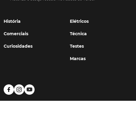
História
Elétricos
Comerciais
Técnica
Curiosidades
Testes
Marcas
Política de Privacidade
Termos e Condições
Estatuto Editorial
Contactos
© TURBO
#WithSkoiy