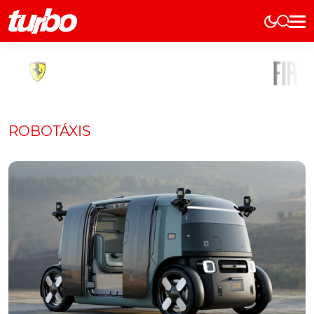
Elétricos
História
Técnica
Comerciais
ROBOTÁXIS
Testes
Curiosidades
Marcas
Elétricos
Técnica
Testes