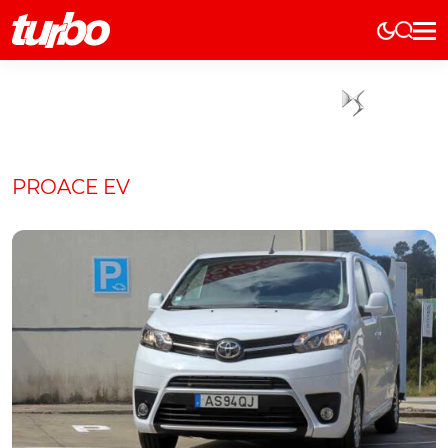
Elétricos
História
Técnica
Comerciais
PROACE EV
Testes
Curiosidades
Marcas
Elétricos
Técnica
Testes