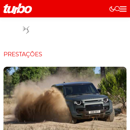
Elétricos
História
Técnica
Comerciais
PRESTAÇÕES
Testes
Curiosidades
Marcas
Elétricos
Técnica
Testes