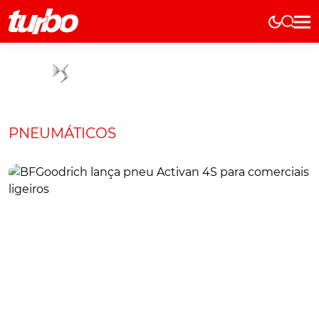
Elétricos
História
Técnica
Comerciais
PNEUMÁTICOS
Testes
Curiosidades
Marcas
Elétricos
Técnica
Testes