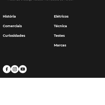
História
Elétricos
Comerciais
Técnica
Curiosidades
Testes
Marcas
Política de Privacidade
Termos e Condições
Estatuto Editorial
Contactos
© TURBO
#WithSkoiy