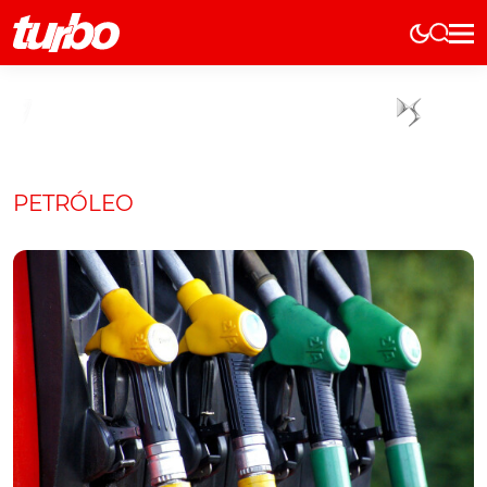
Elétricos
História
Técnica
Comerciais
PETRÓLEO
Testes
Curiosidades
Marcas
Elétricos
Técnica
Testes