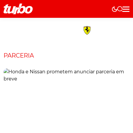
Elétricos
História
Técnica
Comerciais
PARCERIA
Testes
Curiosidades
Marcas
Elétricos
Técnica
Testes