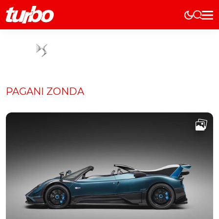
Elétricos
História
Técnica
Comerciais
PAGANI ZONDA
Testes
Curiosidades
Marcas
Elétricos
Técnica
Testes