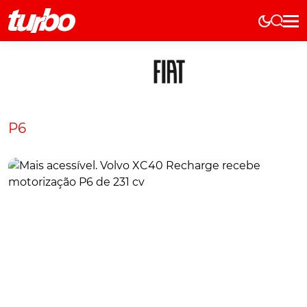
Elétricos
História
Técnica
Comerciais
P6
Testes
Curiosidades
Marcas
Elétricos
Técnica
Testes