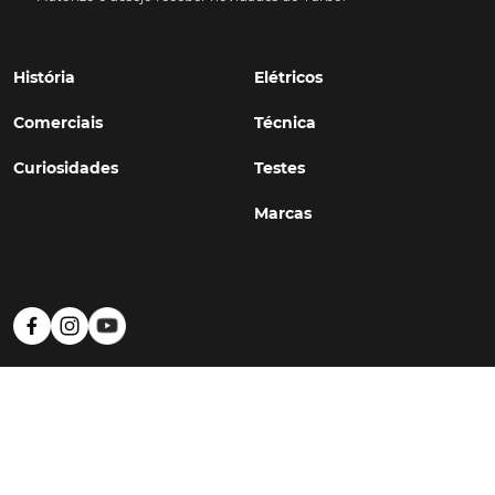
História
Elétricos
Comerciais
Técnica
Curiosidades
Testes
Marcas
Política de Privacidade
Termos e Condições
Estatuto Editorial
Contactos
© TURBO
#WithSkoiy