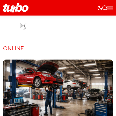
Elétricos
História
Técnica
Comerciais
ONLINE
Testes
Curiosidades
Marcas
Elétricos
Técnica
Testes