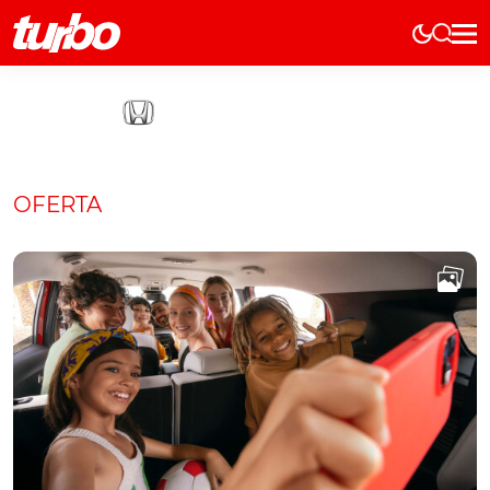
Elétricos
História
Técnica
Comerciais
OFERTA
Testes
Curiosidades
Marcas
Elétricos
Técnica
Testes