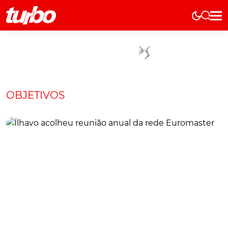
Elétricos
História
Técnica
Comerciais
OBJETIVOS
Testes
Curiosidades
Marcas
Elétricos
Técnica
Testes