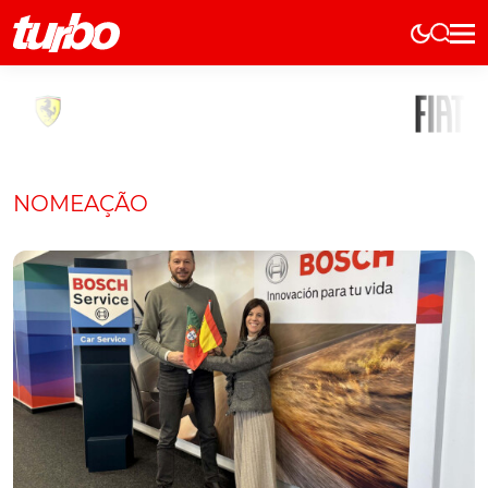
Elétricos
História
Técnica
Comerciais
NOMEAÇÃO
Testes
Curiosidades
Marcas
Elétricos
Técnica
Testes