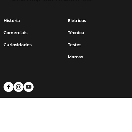
História
Elétricos
Comerciais
Técnica
Curiosidades
Testes
Marcas
Política de Privacidade
Termos e Condições
Estatuto Editorial
Contactos
© TURBO
#WithSkoiy