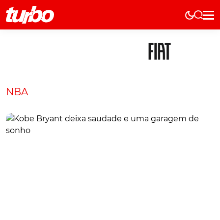
Elétricos
História
Técnica
Comerciais
NBA
Testes
Curiosidades
Marcas
Elétricos
Técnica
Testes