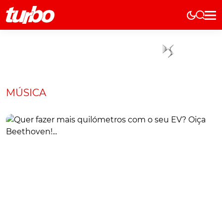
Elétricos
História
Técnica
Comerciais
MÚSICA
Testes
Curiosidades
Marcas
Elétricos
Técnica
Testes