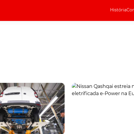
História
Com
Elétricos
Curiosidades
Elétricos
Técnica
Testes
Marcas