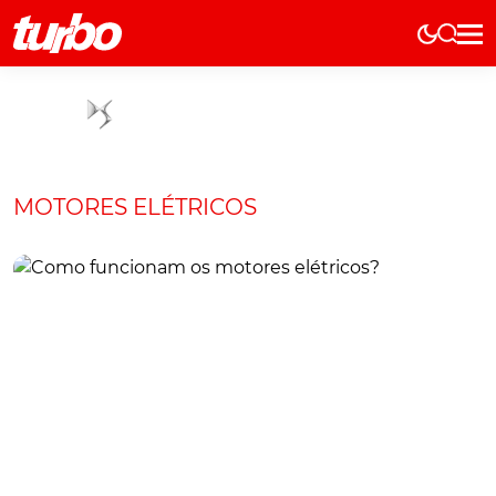
Elétricos
História
Técnica
Comerciais
MOTORES ELÉTRICOS
Testes
Curiosidades
Marcas
Elétricos
Técnica
Testes