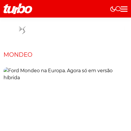
Elétricos
História
Técnica
Comerciais
MONDEO
Testes
Curiosidades
Marcas
Elétricos
Técnica
Testes