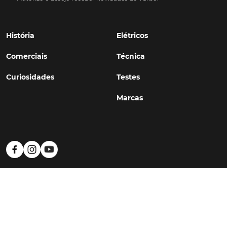
História
Elétricos
Comerciais
Técnica
Curiosidades
Testes
Marcas
Política de Privacidade
Termos e Condições
Estatuto Editorial
Contactos
© TURBO
#WithSkoiy