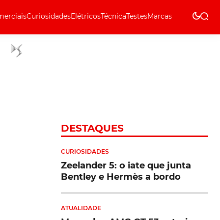
erciais
Curiosidades
Elétricos
Técnica
Testes
Marcas
Técnica
DESTAQUES
CURIOSIDADES
Zeelander 5: o iate que junta
Bentley e Hermès a bordo
ATUALIDADE