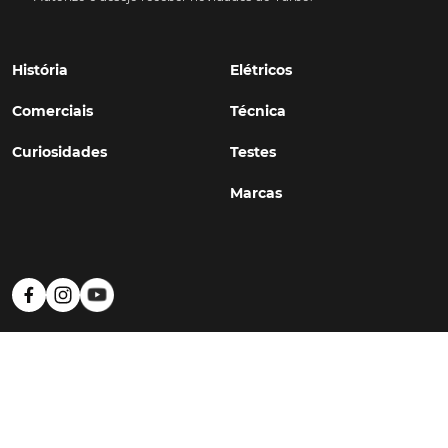
História
Elétricos
Comerciais
Técnica
Curiosidades
Testes
Marcas
Política de Privacidade
Termos e Condições
Estatuto Editorial
Contactos
© TURBO
#WithSkoiy