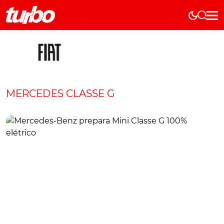
Elétricos
História
Técnica
Comerciais
MERCEDES CLASSE G
Testes
Curiosidades
Marcas
Elétricos
Técnica
Testes