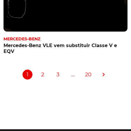
MERCEDES-BENZ
Mercedes-Benz VLE vem substituir Classe V e
EQV
1
2
3
...
20