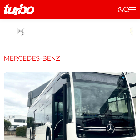
Elétricos
História
Técnica
Comerciais
MERCEDES-BENZ
Testes
Curiosidades
Marcas
Elétricos
Técnica
Testes