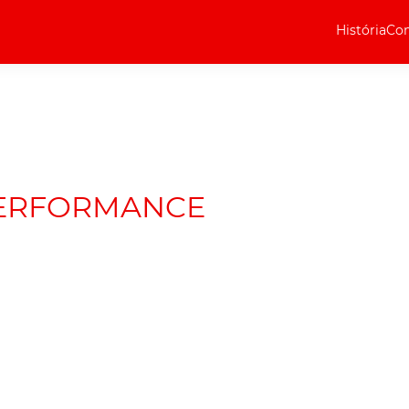
História
Com
Elétricos
Curiosidades
Elétricos
Técnica
Testes
PERFORMANCE
Marcas