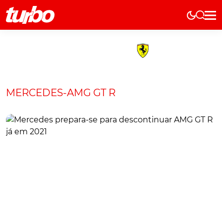
Elétricos
História
Técnica
Comerciais
MERCEDES-AMG GT R
Testes
Curiosidades
Marcas
Elétricos
Técnica
Testes