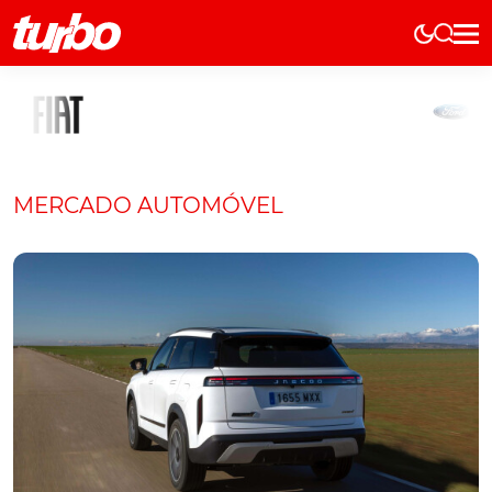
Elétricos
História
Técnica
Comerciais
MERCADO AUTOMÓVEL
Testes
Curiosidades
Marcas
Elétricos
Técnica
Testes