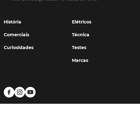
História
Elétricos
Comerciais
Técnica
Curiosidades
Testes
Marcas
Política de Privacidade
Termos e Condições
Estatuto Editorial
Contactos
© TURBO
#WithSkoiy