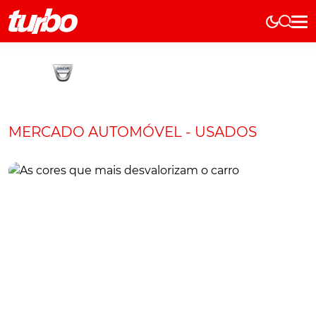
Elétricos
História
Técnica
Comerciais
MERCADO AUTOMÓVEL - USADOS
Testes
Curiosidades
Marcas
Elétricos
Técnica
Testes