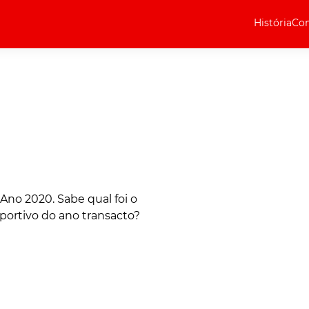
História
Com
Elétricos
Curiosidades
Elétricos
Técnica
Testes
Marcas