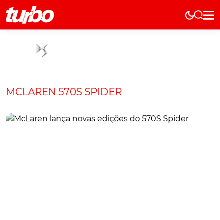
Elétricos
História
Técnica
Comerciais
MCLAREN 570S SPIDER
Testes
Curiosidades
Marcas
Elétricos
Técnica
Testes