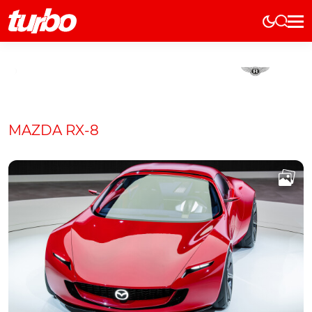
Elétricos
História
Técnica
Comerciais
MAZDA RX-8
Testes
Curiosidades
Marcas
Elétricos
Técnica
Testes