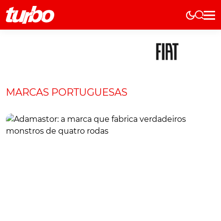
Elétricos
História
Técnica
Comerciais
MARCAS PORTUGUESAS
Testes
Curiosidades
Marcas
Elétricos
Técnica
Testes