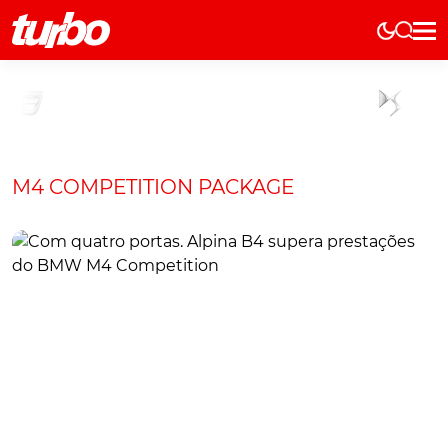
Elétricos
História
Técnica
Comerciais
M4 COMPETITION PACKAGE
Testes
Curiosidades
Marcas
Elétricos
Técnica
Testes