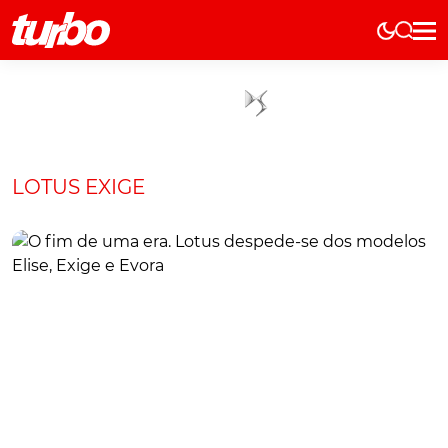
Elétricos
História
Técnica
Comerciais
LOTUS EXIGE
Testes
Curiosidades
Marcas
Elétricos
Técnica
Testes