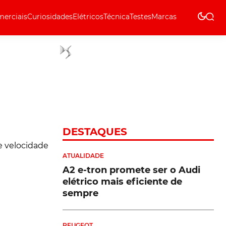
erciais
Curiosidades
Elétricos
Técnica
Testes
Marcas
Técnica
DESTAQUES
ATUALIDADE
A2 e-tron promete ser o Audi
elétrico mais eficiente de
sempre
PEUGEOT