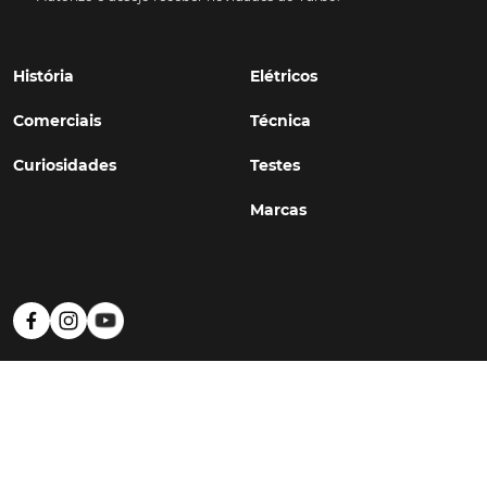
História
Elétricos
Comerciais
Técnica
Curiosidades
Testes
Marcas
Política de Privacidade
Termos e Condições
Estatuto Editorial
Contactos
© TURBO
#WithSkoiy