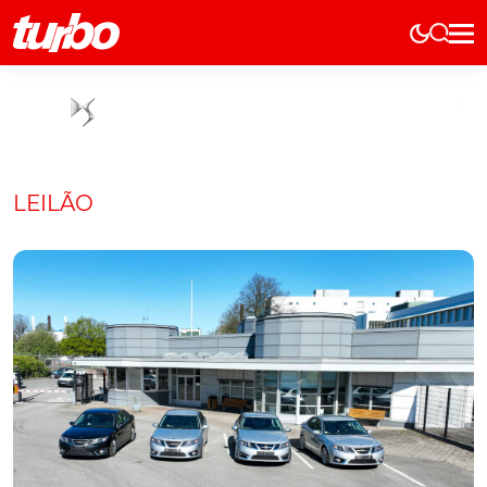
Elétricos
História
Técnica
Comerciais
LEILÃO
Testes
Curiosidades
Marcas
Elétricos
Técnica
Testes