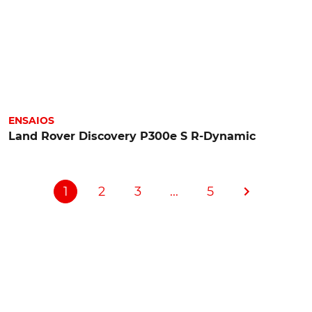
ENSAIOS
Land Rover Discovery P300e S R-Dynamic
1
2
3
...
5