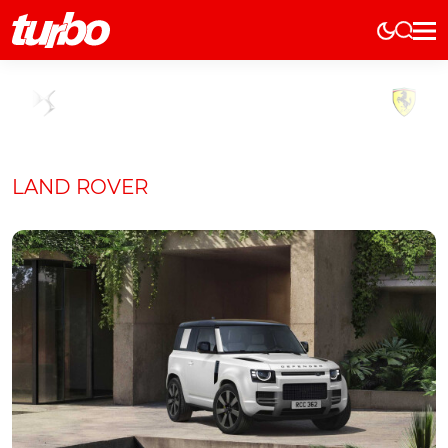
Elétricos
História
Técnica
Comerciais
LAND ROVER
Testes
Curiosidades
Marcas
Elétricos
Técnica
Testes