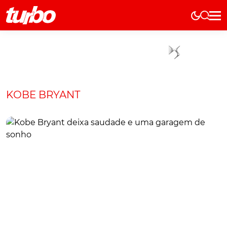
Elétricos
História
Técnica
Comerciais
KOBE BRYANT
Testes
Curiosidades
Marcas
Elétricos
Técnica
Testes