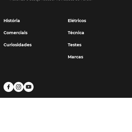
História
Elétricos
Comerciais
Técnica
Curiosidades
Testes
Marcas
Política de Privacidade
Termos e Condições
Estatuto Editorial
Contactos
© TURBO
#WithSkoiy