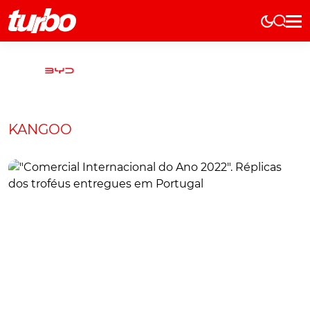
Elétricos
História
Técnica
Comerciais
KANGOO
Testes
Curiosidades
Marcas
Elétricos
Técnica
Testes