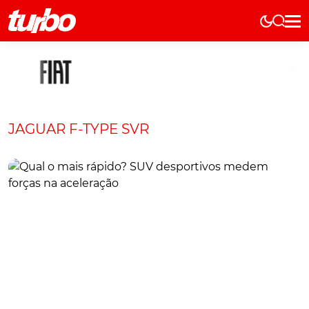
Elétricos
História
Técnica
Comerciais
JAGUAR F-TYPE SVR
Testes
Curiosidades
Marcas
Elétricos
Técnica
Testes