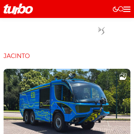
Elétricos
História
Técnica
Comerciais
JACINTO
Testes
Curiosidades
Marcas
Elétricos
Técnica
Testes