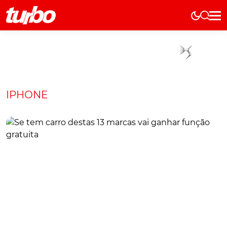
Elétricos
História
Técnica
Comerciais
IPHONE
Testes
Curiosidades
Marcas
Elétricos
Técnica
Testes