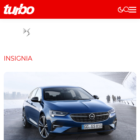
Elétricos
História
Técnica
Comerciais
INSIGNIA
Testes
Curiosidades
Marcas
Elétricos
Técnica
Testes