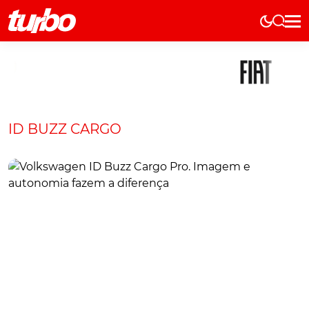
Elétricos
História
Técnica
Comerciais
ID BUZZ CARGO
Testes
Curiosidades
Marcas
Elétricos
Técnica
Testes