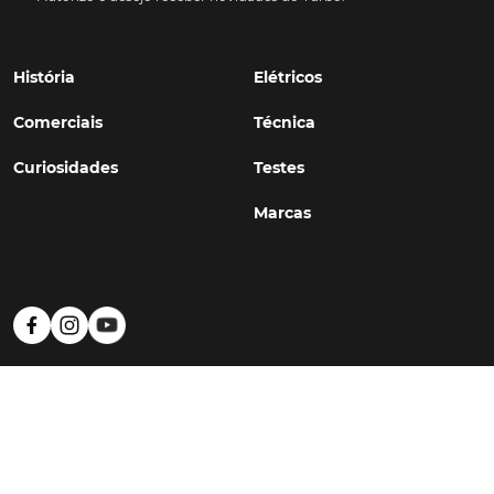
História
Elétricos
Comerciais
Técnica
Curiosidades
Testes
Marcas
Política de Privacidade
Termos e Condições
Estatuto Editorial
Contactos
© TURBO
#WithSkoiy