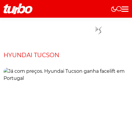
Elétricos
História
Técnica
Comerciais
HYUNDAI TUCSON
Testes
Curiosidades
Marcas
Elétricos
Técnica
Testes