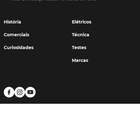
História
Elétricos
Comerciais
Técnica
Curiosidades
Testes
Marcas
Política de Privacidade
Termos e Condições
Estatuto Editorial
Contactos
© TURBO
#WithSkoiy