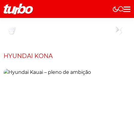
Elétricos
História
Técnica
Comerciais
HYUNDAI KONA
Testes
Curiosidades
Marcas
Elétricos
Técnica
Testes