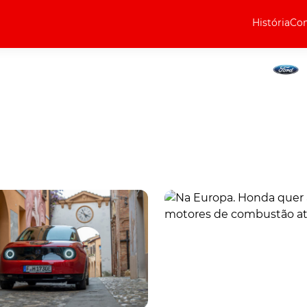
História
Com
Elétricos
Curiosidades
Elétricos
Técnica
Testes
Marcas