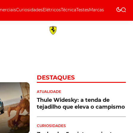
erciais
Curiosidades
Elétricos
Técnica
Testes
Marcas
Técnica
DESTAQUES
ATUALIDADE
Thule Widesky: a tenda de
tejadilho que eleva o campismo
CURIOSIDADES