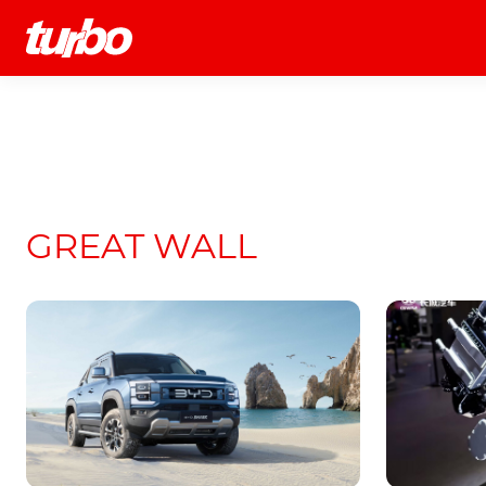
História
Comerciais
Testes
GREAT WALL