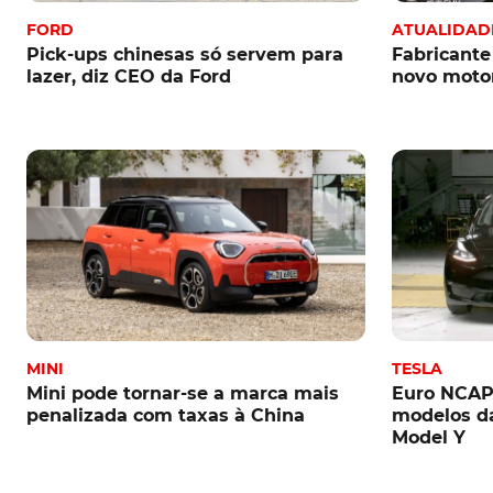
FORD
ATUALIDAD
Pick-ups chinesas só servem para
Fabricant
lazer, diz CEO da Ford
novo motor
MINI
TESLA
Mini pode tornar-se a marca mais
Euro NCAP.
penalizada com taxas à China
modelos da
Model Y