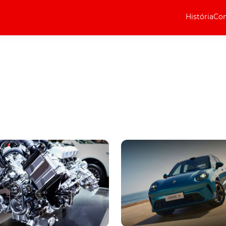
História
Com
Elétricos
Curiosidades
Elétricos
Técnica
Testes
Marcas