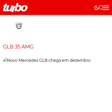
Elétricos
História
Técnica
Comerciais
GLB 35 AMG
Testes
Curiosidades
Marcas
Elétricos
Técnica
Testes