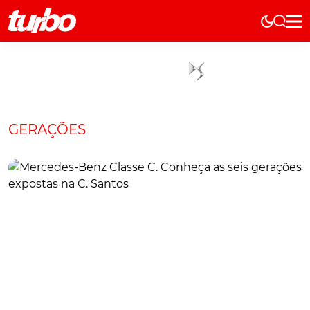
Elétricos
História
Técnica
Comerciais
GERAÇÕES
Testes
Curiosidades
Marcas
Elétricos
Técnica
Testes