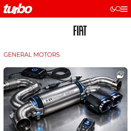
Elétricos
História
Técnica
Comerciais
GENERAL MOTORS
Testes
Curiosidades
Marcas
Elétricos
Técnica
Testes