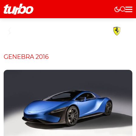
Elétricos
História
Técnica
Comerciais
GENEBRA 2016
Testes
Curiosidades
Marcas
Elétricos
Técnica
Testes