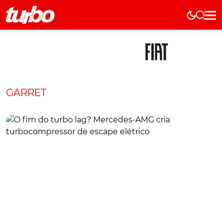
Elétricos
História
Técnica
Comerciais
GARRET
Testes
Curiosidades
Marcas
Elétricos
Técnica
Testes