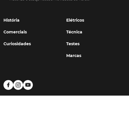
História
Elétricos
Comerciais
Técnica
Curiosidades
Testes
Marcas
Política de Privacidade
Termos e Condições
Estatuto Editorial
Contactos
© TURBO
#WithSkoiy